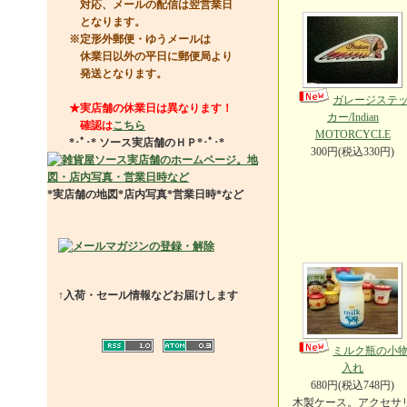
対応、メールの配信は翌営業日
となります。
※定形外郵便・ゆうメールは
休業日以外の平日に郵便局より
発送となります。
ガレージステ
★実店舗の休業日は異なります！
カー/Indian
確認は
こちら
MOTORCYCLE
*･ﾟ･*
ソース実店舗のＨＰ
*･ﾟ･*
300円(税込330円)
*実店舗の地図*店内写真*営業日時*など
↑入荷・セール情報などお届けします
ミルク瓶の小
入れ
680円(税込748円)
木製ケース。アクセサ