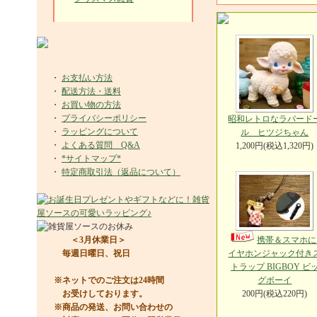
・
お支払い方法
・
配送方法・送料
・
お買い物の方法
・
プライバシーポリシー
昭和レトロなラバード
・
ラッピングについて
ル ヒツジちゃん
・
よくある質問 Q&A
1,200円(税込1,320円)
・
*サイトマップ*
・
特定商取引法（返品について）
＜3月休業日＞
携帯＆スマホに
毎週日曜日、祝日
イヤホンジャック付き
トラップ BIGBOY ビ
※ネットでのご注文は24時間
グボーイ
お受けしております。
200円(税込220円)
※商品の発送、お問い合わせの