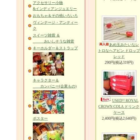
アクセサリー小物
&インディアンジュエリー
おもちゃ＆その他いろいろ
ヴィンテージ・アンティー
ク
スイーツ雑貨 ＆
おいしそうな雑貨
あめ玉みたいなレ
キーホルダー＆ストラップ
トロなヘアピン ドロッ
レッド
290円(税込319円)
キャラクター＆
カンパニー(企業もの)
USED!! ROYAL
CROWN COLA ドリンク
ケース
ポスター
2,400円(税込2,640円)