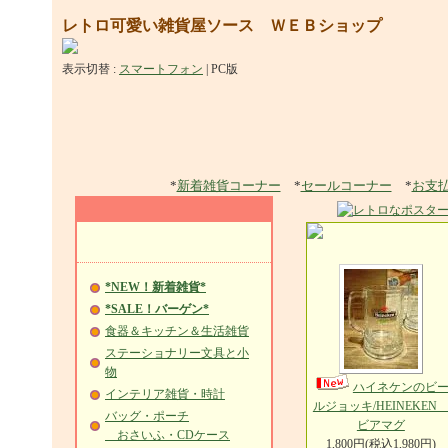
レトロ可愛い雑貨屋ソース ＷＥＢショップ
表示切替 :
スマートフォン
|
PC版
*
新着雑貨コーナー
*
セールコーナー
*
お支
*NEW！新着雑貨*
*SALE！バーゲン*
食器＆キッチン＆生活雑貨
ステーショナリー文具と小
物
ハイネケンのビ
インテリア雑貨・時計
ルジョッキ/HEINEKE
バッグ・ポーチ
ビアマグ
おさいふ・CDケース
1,800円(税込1,980円)