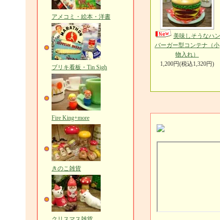
アメコミ・絵本・洋書
美味しそうなハ
バーガー型コンテナ（小
物入れ）
1,200円(税込1,320円)
ブリキ看板・Tin Sigh
Fire King+more
きのこ雑貨
クリスマス雑貨