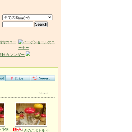
業日カレンダー
>>next
 小物
きのこボトル 小