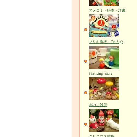
アメコミ・絵本・洋書
ブリキ看板・Tin Sigh
Fire King+more
きのこ雑貨
クリスマス雑貨