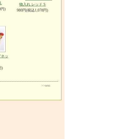
L
物入れ レッド S
0円)
980円(税込1,078円)
グネッ
円)
>>next