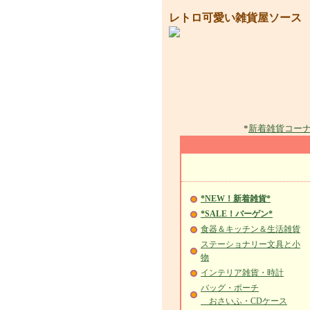
レトロ可愛い雑貨屋ソース
*
新着雑貨コー
*NEW！新着雑貨*
*SALE！バーゲン*
食器＆キッチン＆生活雑貨
ステーショナリー文具と小
物
インテリア雑貨・時計
バッグ・ポーチ
おさいふ・CDケース