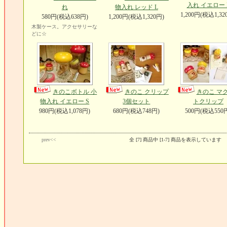
入れ イエロー 
れ
物入れ レッド L
1,200円(税込1,32
580円(税込638円)
1,200円(税込1,320円)
木製ケース。アクセサリーな
どに☆
きのこボトル 小
きのこ クリップ
きのこ マ
物入れ イエロー S
3個セット
トクリップ
980円(税込1,078円)
680円(税込748円)
500円(税込550
prev<<
全 [7] 商品中 [1-7] 商品を表示しています