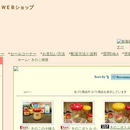
 ＷＥＢショップ
ナー
*
セールコーナー
*
お支払い方法
*
配送方法と送料
*
質問Q&A
*
営
ホーム
>
きのこ雑貨
prev<<
全 [7] 商品中 [1-7] 商品を表示しています
きのこボトル
きのこの小物入
きのこボトル 小