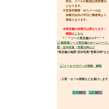
対応、メールの配信は翌営業日
となります。
※定形外郵便・ゆうメールは
休業日以外の平日に郵便局より
発送となります。
★実店舗の休業日は異なります！
確認は
こちら
*･ﾟ･*
ソース実店舗のＨＰ
*･ﾟ･*
*実店舗の地図*店内写真*営業日時*な
↑入荷・セール情報などお届けします