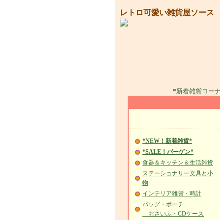
レトロ可愛い雑貨屋ソース
*
新着雑貨コー
*NEW！新着雑貨*
*SALE！バーゲン*
食器＆キッチン＆生活雑貨
ステーショナリー文具と小
物
インテリア雑貨・時計
バッグ・ポーチ
おさいふ・CDケース