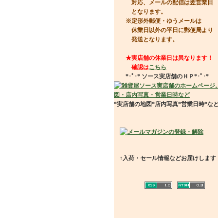
対応、メールの配信は翌営業日
となります。
※定形外郵便・ゆうメールは
休業日以外の平日に郵便局より
発送となります。
★実店舗の休業日は異なります！
確認は
こちら
*･ﾟ･*
ソース実店舗のＨＰ
*･ﾟ･*
*実店舗の地図*店内写真*営業日時*な
↑入荷・セール情報などお届けします