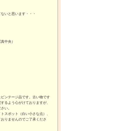
てないと思います・・・
写真中央）
たビンテージ品です。古い物です
記するよう心がけておりますが、
ださい。
トスポット（白い小さな点）、
ておりませんのでご了承くださ