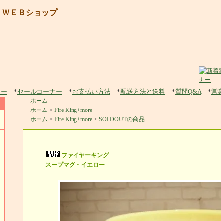
 ＷＥＢショップ
ナー
*
セールコーナー
*
お支払い方法
*
配送方法と送料
*
質問Q&A
*
営
ホーム
ホーム
>
Fire King+more
ホーム
>
Fire King+more
>
SOLDOUTの商品
ファイヤーキング
スープマグ・イエロー