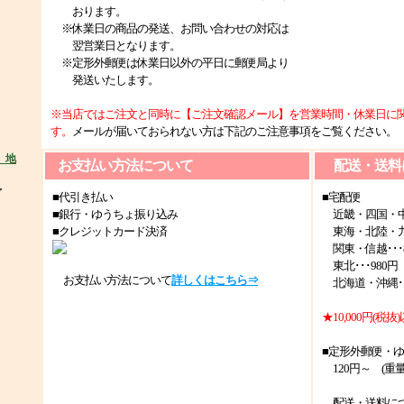
おります。
※休業日の商品の発送、お問い合わせの対応は
翌営業日となります。
※定形外郵便は休業日以外の平日に郵便局より
発送いたします。
※当店ではご注文と同時に【ご注文確認メール】を営業時間・休業日に
す。
メールが届いておられない方は下記のご注意事項をご覧ください。
お支払い方法について
配送・送料
ど
■代引き払い
■宅配便
■銀行・ゆうちょ振り込み
近畿・四国・中国
■クレジットカード決済
東海・北陸・九州
関東・信越･･･8
東北･･･980円
お支払い方法について
詳しくはこちら⇒
北海道・沖縄･･･
★10,000円(
■定形外郵便・
120円～ (重
配送・送料に