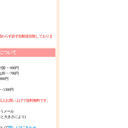
関わらず必ず自動送信致しておりま
について
･･･690円
･･･790円
90円
1300円
税抜)以上お買い上げで送料無料です。
ゆうメール
量と大きさにより)
ついて
詳しくはこちら⇒