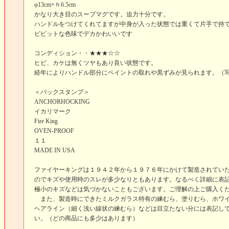
φ13cm×ｈ6.5cm
かなり大き目のスープマグです。迫力十分です。
ハンドルをつけてくれてますが中身が入った状態では重くて片手で持
ビビットな色味でデカかわいいです
コンディション・・★★★☆☆
ヒビ、カケは無くツヤもあり良い状態です。
経年によりハンドル部分にペイントの取れや黒ずみが見られます。（
＜バックスタンプ＞
ANCHORHOCKING
イカリマーク
Fire King
OVEN-PROOF
１１
MADE IN USA
ファイヤーキングは１９４２年から１９７６年にかけて製造されてい
のでキズや使用時のスレが多少なりともあります。なるべく詳細に表
極小のキズなどは気づかないこともございます。ご理解の上ご購入く
また、製造時にできたミルクガラス特有の練むら、塗りむら、ホワイ
ヘアライン（細く浅い線状の練むら）などは目立たない分には表記し
い。（どの商品にも多少はあります）