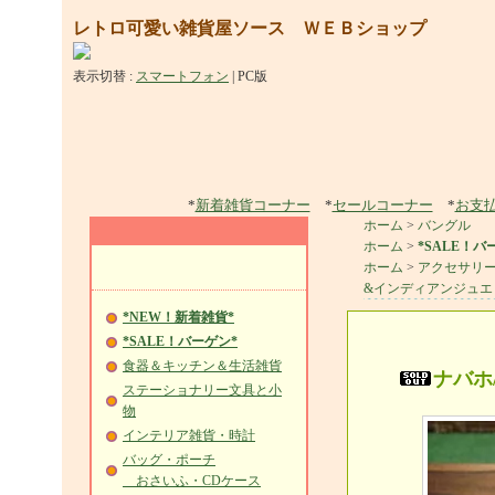
レトロ可愛い雑貨屋ソース ＷＥＢショップ
表示切替 :
スマートフォン
|
PC版
*
新着雑貨コーナー
*
セールコーナー
*
お支
ホーム
>
バングル
ホーム
>
*SALE！バ
ホーム
>
アクセサリ
&インディアンジュエ
*NEW！新着雑貨*
*SALE！バーゲン*
食器＆キッチン＆生活雑貨
ナバホ
ステーショナリー文具と小
物
インテリア雑貨・時計
バッグ・ポーチ
おさいふ・CDケース