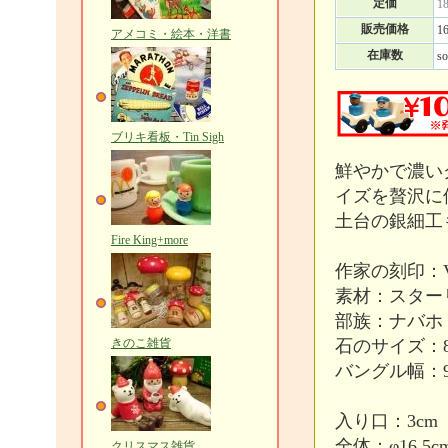
定価
1
販売価格
1
アメコミ・絵本・洋書
在庫数
so
ブリキ看板・Tin Sigh
鮮やかで濃い
イズを贅沢に
土台の銀細工
Fire King+more
作家の刻印：V
素材：スター
部族：ナバホ
きのこ雑貨
石のサイズ：8
バングル幅：9
入り口：3cm
全体：φ16.5c
クリスマス雑貨