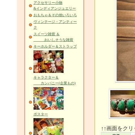
アクセサリー小物
&インディアンジュエリー
おもちゃ＆その他いろいろ
ヴィンテージ・アンティー
ク
スイーツ雑貨 ＆
おいしそうな雑貨
キーホルダー＆ストラップ
キャラクター＆
カンパニー(企業もの)
ポスター
↑↑画面をク