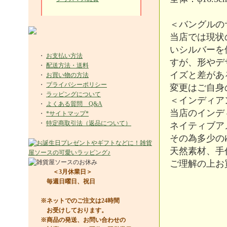
＜バングルの
当店では現状
いシルバーを
・
お支払い方法
すが、形やデ
・
配送方法・送料
イズと差があ
・
お買い物の方法
・
プライバシーポリシー
変更はご自身
・
ラッピングについて
＜インディア
・
よくある質問 Q&A
当店のインデ
・
*サイトマップ*
・
特定商取引法（返品について）
ネイティブア
その為多少の
天然素材、手
ご理解の上お
＜3月休業日＞
毎週日曜日、祝日
※ネットでのご注文は24時間
お受けしております。
※商品の発送、お問い合わせの