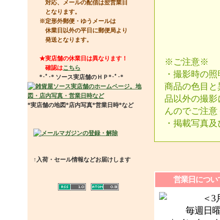
対応、メールの配信は翌営業日
となります。
※定形外郵便・ゆうメールは
休業日以外の平日に郵便局より
発送となります。
★実店舗の休業日は異なります！
※ご注意※
確認は
こちら
・撮影時の照
*･ﾟ･*
ソース実店舗のＨＰ
*･ﾟ･*
商品の色目と
品以外の撮影
*実店舗の地図*店内写真*営業日時*など
んのでご注意
・掲載写真及
↑入荷・セール情報などお届けします
営業日につい
＜3月休
毎週日曜日