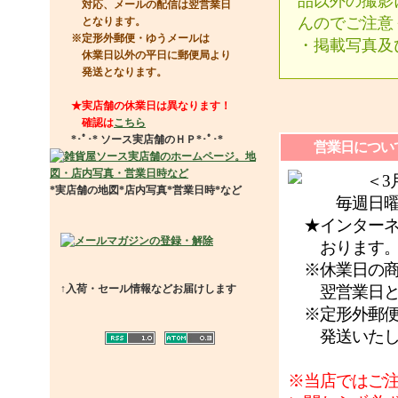
品以外の撮影
対応、メールの配信は翌営業日
んのでご注意
となります。
※定形外郵便・ゆうメールは
・掲載写真及
休業日以外の平日に郵便局より
発送となります。
★実店舗の休業日は異なります！
確認は
こちら
*･ﾟ･*
ソース実店舗のＨＰ
*･ﾟ･*
営業日につい
＜3月休
*実店舗の地図*店内写真*営業日時*など
毎週日曜日
★インターネ
おります
※休業日の商
↑入荷・セール情報などお届けします
翌営業日と
※定形外郵便
発送いたし
※当店ではご