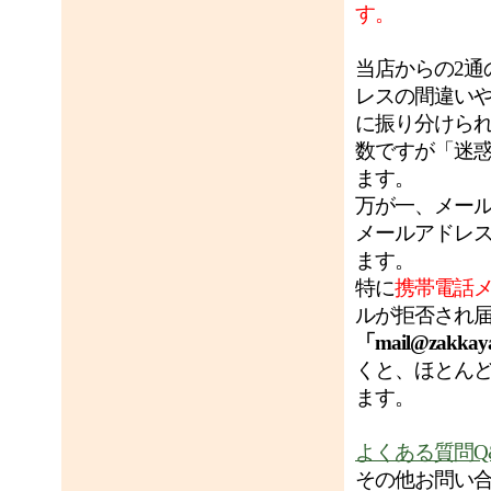
す。
当店からの2
レスの間違い
に振り分けら
数ですが「迷
ます。
万が一、メー
メールアドレ
ます。
特に
携帯電話
ルが拒否され
「mail@zakkay
くと、ほとん
ます。
よくある質問Q
その他お問い