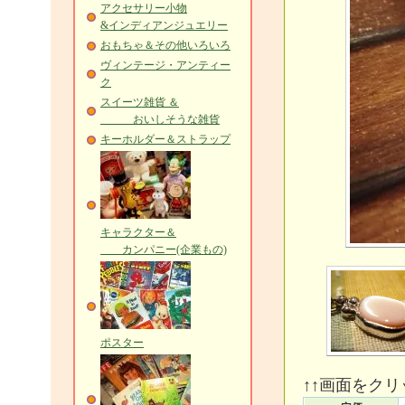
アクセサリー小物
&インディアンジュエリー
おもちゃ＆その他いろいろ
ヴィンテージ・アンティー
ク
スイーツ雑貨 ＆
おいしそうな雑貨
キーホルダー＆ストラップ
キャラクター＆
カンパニー(企業もの)
ポスター
↑↑画面をク