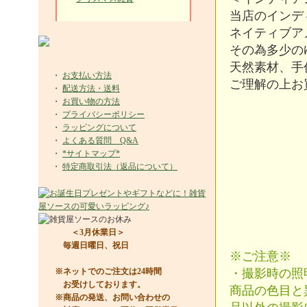
当店のインデ
ネイティブア
その為多少の
天然素材、手
・
お支払い方法
ご理解の上お
・
配送方法・送料
・
お買い物の方法
・
プライバシーポリシー
・
ラッピングについて
・
よくある質問 Q&A
・
*サイトマップ*
・
特定商取引法（返品について）
＜3月休業日＞
毎週日曜日、祝日
※ご注意※
※ネットでのご注文は24時間
・撮影時の照
お受けしております。
商品の色目と
※商品の発送、お問い合わせの