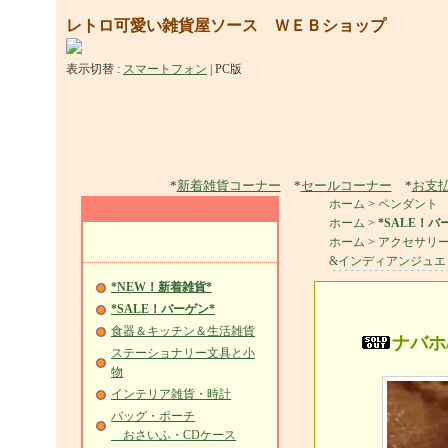
レトロ可愛い雑貨屋ソース ＷＥＢショップ
表示切替 :
スマートフォン
|
PC版
*
新着雑貨コーナー
*
セールコーナー
*
お支
ホーム
>
ペンダント
ホーム
>
*SALE！バ
ホーム
>
アクセサリ
&インディアンジュエ
*NEW！新着雑貨*
*SALE！バーゲン*
食器＆キッチン＆生活雑貨
ナバホ
ステーショナリー文具と小
物
インテリア雑貨・時計
バッグ・ポーチ
おさいふ・CDケース