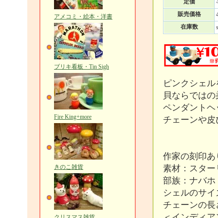
定価
販売価格
アメコミ・絵本・洋書
在庫数
ブリキ看板・Tin Sigh
ピンクシェル
貝ならではの
ペンダントヘ
Fire King+more
チェーンや皮
作家の刻印あ
きのこ雑貨
素材：スター
部族：ナバホ
シェルのサイズ：
チェーンの長さ
＜インディア
クリスマス雑貨