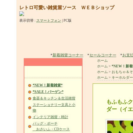
レトロ可愛い雑貨屋ソース ＷＥＢショップ
表示切替 :
スマートフォン
|
PC版
*
新着雑貨コーナー
*
セールコーナー
*
お支
ホーム
ホーム
>
*NEW！新着
ホーム
>
おもちゃ＆そ
ホーム
>
キーホルダー
*NEW！新着雑貨*
*SALE！バーゲン*
食器＆キッチン＆生活雑貨
もふもふク
ステーショナリー文具と小
ダー（イエ
物
インテリア雑貨・時計
バッグ・ポーチ
おさいふ・CDケース