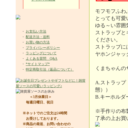
モフモフふわ
とっても可愛
ゆる～い雰囲
・
お支払い方法
ストラップと
・
配送方法・送料
ください。
・
お買い物の方法
ストラップには
・
プライバシーポリシー
・
ラッピングについて
ヤホンジャッ
・
よくある質問 Q&A
・
*サイトマップ*
くまちゃんのサ
・
特定商取引法（返品について）
A.ストラップ
態））
B.キーホルダー
＜3月休業日＞
毎週日曜日、祝日
※手作りの布
※ネットでのご注文は24時間
了承の上お買
お受けしております。
※商品の発送、お問い合わせの