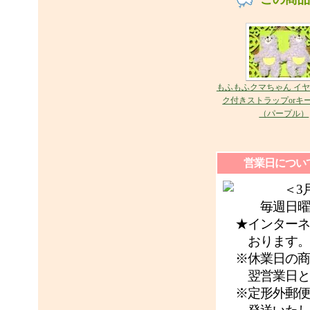
もふもふクマちゃん イ
ク付きストラップorキ
（パープル）
営業日につい
＜3月休
毎週日曜日
★インターネッ
おります。
※休業日の商
翌営業日と
※定形外郵便