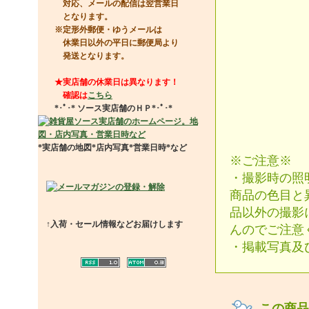
対応、メールの配信は翌営業日
となります。
※定形外郵便・ゆうメールは
休業日以外の平日に郵便局より
発送となります。
★実店舗の休業日は異なります！
確認は
こちら
*･ﾟ･*
ソース実店舗のＨＰ
*･ﾟ･*
*実店舗の地図*店内写真*営業日時*など
※ご注意※
・撮影時の照
商品の色目と
品以外の撮影
↑入荷・セール情報などお届けします
んのでご注意
・掲載写真及
この商品