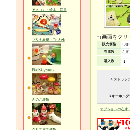
アメコミ・絵本・洋書
↑↑画面をク
ブリキ看板・Tin Sigh
販売価格
458
在庫数
在庫
購入数
Fire King+more
A.ストラッ
B.キーホル
きのこ雑貨
・
オプションの在庫
クリスマス雑貨